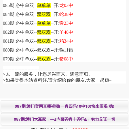
085期:必中单双--
单单单
--开:
龙03中
084期:必中单双--
双双双
--开:
蛇38中
083期:必中单双--
单单单
--开:
猴23中
082期:必中单双--
双双双
--开:
羊48中
081期:必中单双--
双双双
--开:
鸡34中
080期:必中单双--双双双--开:猴11错
079期:必中单双--
双双双
--开:
猪08中
-------------------------
>以一流的服务，让您尽兴而来、满意而归。
>如果觉得本站资料好,请介绍给你的朋友,大家一起赚~
087期:澳门官网直播视频(一肖四码10中10)快来围观(稳)
087期:澳门大赢家→—≤内幕④肖╋④码≥←实力见证一切