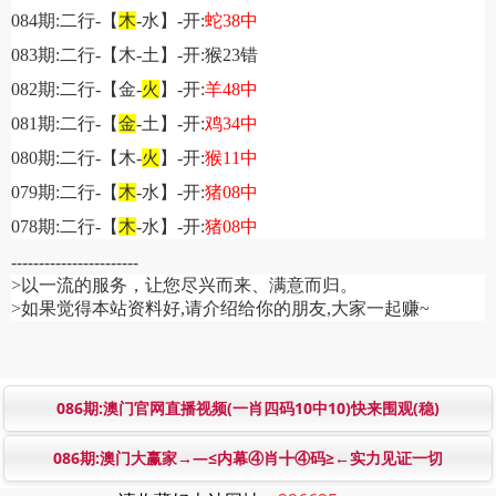
084期:二行-【
木
-水】-开:
蛇38中
083期:二行-【木-土】-开:猴23错
082期:二行-【金-
火
】-开:
羊48中
081期:二行-【
金
-土】-开:
鸡34中
080期:二行-【木-
火
】-开:
猴11中
079期:二行-【
木
-水】-开:
猪08中
078期:二行-【
木
-水】-开:
猪08中
-----------------------
>以一流的服务，让您尽兴而来、满意而归。
>如果觉得本站资料好,请介绍给你的朋友,大家一起赚~
086期:澳门官网直播视频(一肖四码10中10)快来围观(稳)
086期:澳门大赢家→—≤内幕④肖╋④码≥←实力见证一切