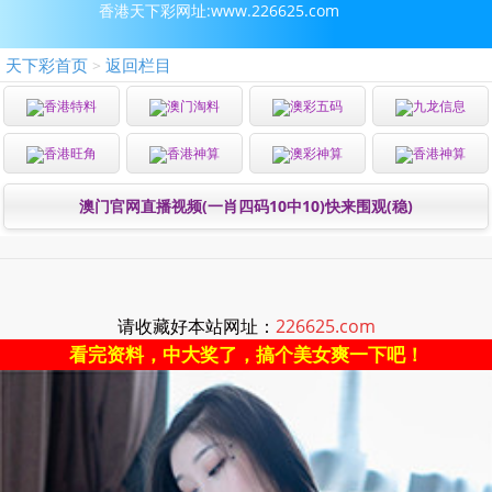
香港天下彩网址:www.226625.com
天下彩首页
返回栏目
>
香港特料
澳门淘料
澳彩五码
九龙信息
香港旺角
香港神算
澳彩神算
香港神算
澳门官网直播视频(一肖四码10中10)快来围观(稳)
请收藏好本站网址：
226625.com
看完资料，中大奖了，搞个美女爽一下吧！