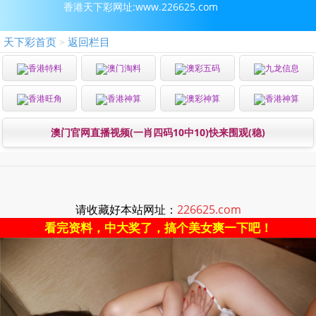
香港天下彩网址:www.226625.com
天下彩首页
返回栏目
>
香港特料
澳门淘料
澳彩五码
九龙信息
香港旺角
香港神算
澳彩神算
香港神算
澳门官网直播视频(一肖四码10中10)快来围观(稳)
请收藏好本站网址：
226625.com
看完资料，中大奖了，搞个美女爽一下吧！