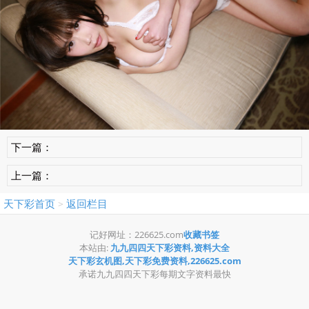
下一篇：
上一篇：
天下彩首页
返回栏目
>
记好网址：226625.com
收藏书签
本站由:
九九四四天下彩资料,资料大全
天下彩玄机图,天下彩免费资料,226625.com
承诺九九四四天下彩每期文字资料最快