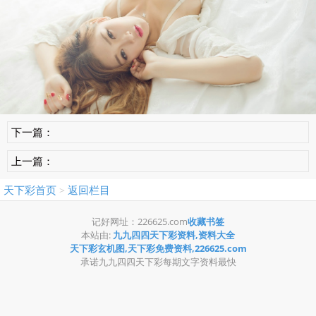
下一篇：
上一篇：
天下彩首页
返回栏目
>
记好网址：226625.com
收藏书签
本站由:
九九四四天下彩资料,资料大全
天下彩玄机图,天下彩免费资料,226625.com
承诺九九四四天下彩每期文字资料最快