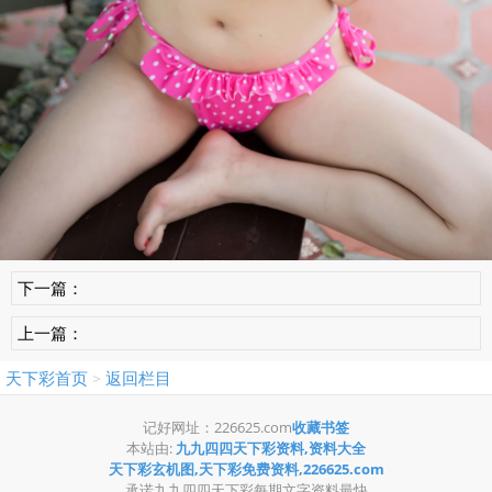
下一篇：
上一篇：
天下彩首页
返回栏目
>
记好网址：226625.com
收藏书签
本站由:
九九四四天下彩资料,资料大全
天下彩玄机图,天下彩免费资料,226625.com
承诺九九四四天下彩每期文字资料最快