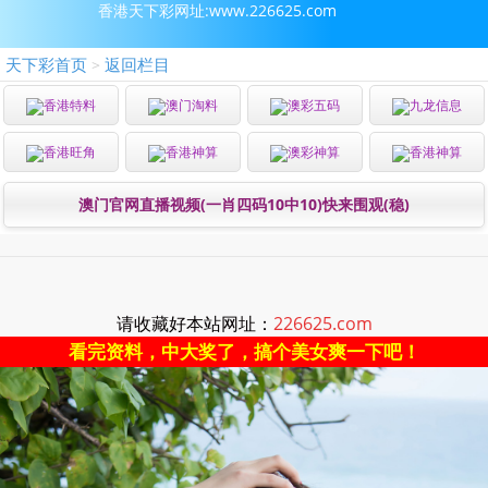
香港天下彩网址:www.226625.com
天下彩首页
返回栏目
>
香港特料
澳门淘料
澳彩五码
九龙信息
香港旺角
香港神算
澳彩神算
香港神算
澳门官网直播视频(一肖四码10中10)快来围观(稳)
请收藏好本站网址：
226625.com
看完资料，中大奖了，搞个美女爽一下吧！