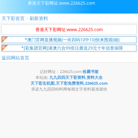
香港天下彩网址:www.226625.com
天下彩首页
刷新资料
>
香港天下彩网址:www.226625.com
*澳门官网直播视频(一肖四码10中10)快来围观(稳)
*[彩集团官网]港澳六合99倍注册送29元十年信誉保障
返回网站首页
记好网址：226625.com
收藏书签
本站由:
九九四四天下彩资料,资料大全
天下彩玄机图,天下彩免费资料,226625.com
承诺九九四四特料网每期文字资料最准最快