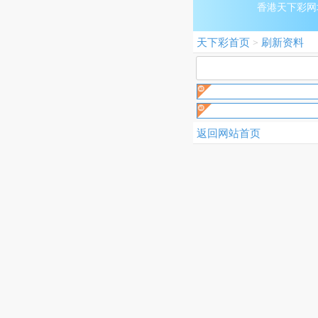
香港天下彩网址:
天下彩首页
刷新资料
>
返回网站首页