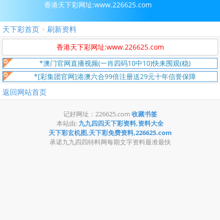
香港天下彩网址:www.226625.com
天下彩首页
刷新资料
>
香港天下彩网址:www.226625.com
*澳门官网直播视频(一肖四码10中10)快来围观(稳)
*[彩集团官网]港澳六合99倍注册送29元十年信誉保障
返回网站首页
记好网址：226625.com
收藏书签
本站由:
九九四四天下彩资料,资料大全
天下彩玄机图,天下彩免费资料,226625.com
承诺九九四四特料网每期文字资料最准最快