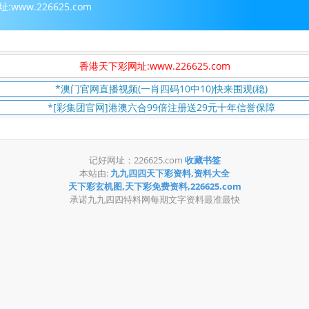
www.226625.com
香港天下彩网址:www.226625.com
*澳门官网直播视频(一肖四码10中10)快来围观(稳)
*[彩集团官网]港澳六合99倍注册送29元十年信誉保障
记好网址：226625.com
收藏书签
本站由:
九九四四天下彩资料,资料大全
天下彩玄机图,天下彩免费资料,226625.com
承诺九九四四特料网每期文字资料最准最快