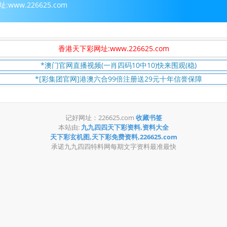
www.226625.com
香港天下彩网址:www.226625.com
*澳门官网直播视频(一肖四码10中10)快来围观(稳)
*[彩集团官网]港澳六合99倍注册送29元十年信誉保障
记好网址：226625.com
收藏书签
本站由:
九九四四天下彩资料,资料大全
天下彩玄机图,天下彩免费资料,226625.com
承诺九九四四特料网每期文字资料最准最快