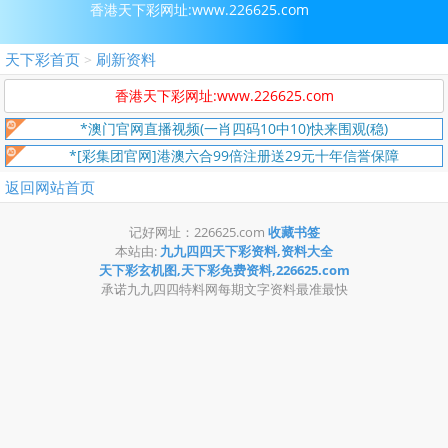
香港天下彩网址:www.226625.com
天下彩首页
刷新资料
>
香港天下彩网址:www.226625.com
*澳门官网直播视频(一肖四码10中10)快来围观(稳)
*[彩集团官网]港澳六合99倍注册送29元十年信誉保障
返回网站首页
记好网址：226625.com
收藏书签
本站由:
九九四四天下彩资料,资料大全
天下彩玄机图,天下彩免费资料,226625.com
承诺九九四四特料网每期文字资料最准最快