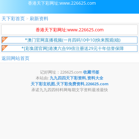
香港天下彩网址:www.226625.com
天下彩首页
刷新资料
>
香港天下彩网址:www.226625.com
*澳门官网直播视频(一肖四码10中10)快来围观(稳)
*[彩集团官网]港澳六合99倍注册送29元十年信誉保障
返回网站首页
记好网址：226625.com
收藏书签
本站由:
九九四四天下彩资料,资料大全
天下彩玄机图,天下彩免费资料,226625.com
承诺九九四四特料网每期文字资料最准最快