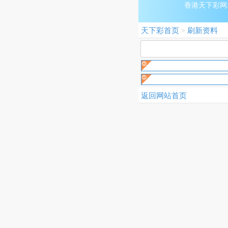
香港天下彩网址:
天下彩首页
刷新资料
>
返回网站首页