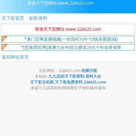
香港天下彩网址:www.226625.com
天下彩首页
刷新资料
>
香港天下彩网址:www.226625.com
*澳门官网直播视频(一肖四码10中10)快来围观(稳)
*[彩集团官网]港澳六合99倍注册送29元十年信誉保障
返回网站首页
记好网址：226625.com
收藏书签
本站由:
九九四四天下彩资料,资料大全
天下彩玄机图,天下彩免费资料,226625.com
承诺九九四四特料网每期文字资料最准最快