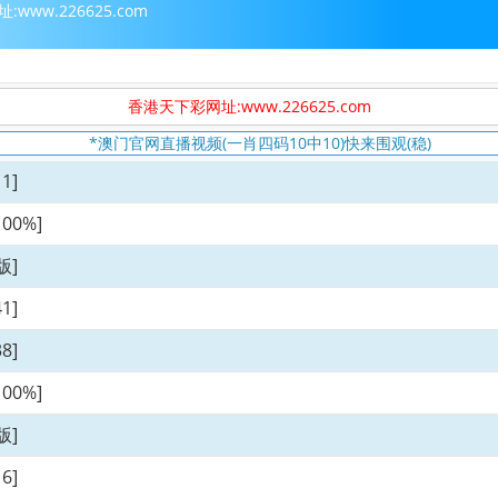
www.226625.com
香港天下彩网址:www.226625.com
*澳门官网直播视频(一肖四码10中10)快来围观(稳)
1]
00%]
版]
1]
8]
00%]
版]
6]