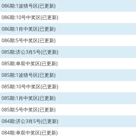
086期:1波猜号区(已更新)
086期:10号中奖区(已更新)
086期:1肖中奖区(已更新)
086期:5号中奖区(已更新)
085期:济公3肖5号(已更新)
085期:单双中奖区(已更新)
085期:1波猜号区(已更新)
085期:10号中奖区(已更新)
085期:1肖中奖区(已更新)
085期:5号中奖区(已更新)
084期:济公3肖5号(已更新)
084期:单双中奖区(已更新)