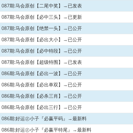
087期:马会原创【二尾中奖】→已发表
087期:马会原创【必中三头】→已更新
087期:马会原创【绝禁一头】→已公开
087期:马会原创【必出大小】→已公开
087期:马会原创【必中特段】→已公开
087期:马会原创【超级特围】→已发表
086期:马会原创【必出一波】→已公开
086期:马会原创【必出单双】→已公开
086期:马会原创【必杀三肖】→已公开
086期:马会原创【必出三行】→已公开
086期:好运㊣小子『必赢平码』→最新料
086期:好运㊣小子『必赢平特尾』→最新料