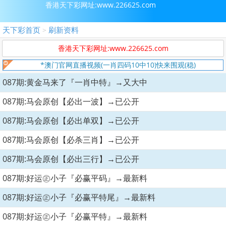
香港天下彩网址:www.226625.com
天下彩首页
刷新资料
>
香港天下彩网址:www.226625.com
*澳门官网直播视频(一肖四码10中10)快来围观(稳)
087期:黄金马来了『一肖中特』→又大中
087期:马会原创【必出一波】→已公开
087期:马会原创【必出单双】→已公开
087期:马会原创【必杀三肖】→已公开
087期:马会原创【必出三行】→已公开
087期:好运㊣小子『必赢平码』→最新料
087期:好运㊣小子『必赢平特尾』→最新料
087期:好运㊣小子『必赢平特』→最新料