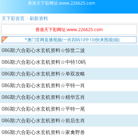
香港天下彩网址:www.226625.com
天下彩首页
刷新资料
>
香港天下彩网址:www.226625.com
*澳门官网直播视频(一肖四码10中10)快来围观(稳)
086期:六合彩心水玄机资料☆惊世二波
086期:六合彩心水玄机资料☆中特10码
086期:六合彩心水玄机资料☆单双攻略
086期:六合彩心水玄机资料☆平特一肖
086期:六合彩心水玄机资料☆精华五肖
086期:六合彩心水玄机资料☆平特一尾
086期:六合彩心水玄机资料☆前后生肖
086期:六合彩心水玄机资料☆家禽野兽