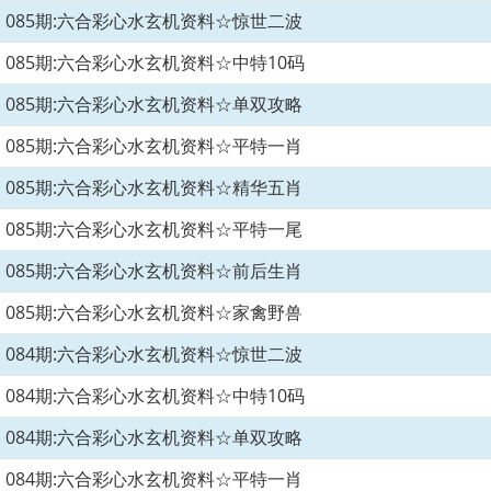
085期:六合彩心水玄机资料☆惊世二波
085期:六合彩心水玄机资料☆中特10码
085期:六合彩心水玄机资料☆单双攻略
085期:六合彩心水玄机资料☆平特一肖
085期:六合彩心水玄机资料☆精华五肖
085期:六合彩心水玄机资料☆平特一尾
085期:六合彩心水玄机资料☆前后生肖
085期:六合彩心水玄机资料☆家禽野兽
084期:六合彩心水玄机资料☆惊世二波
084期:六合彩心水玄机资料☆中特10码
084期:六合彩心水玄机资料☆单双攻略
084期:六合彩心水玄机资料☆平特一肖