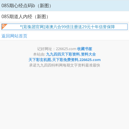
085期心经点码b（新图）
085期道人内经（新图）
*[彩集团官网]港澳六合99倍注册送29元十年信誉保障
返回网站首页
记好网址：226625.com
收藏书签
本站由:
九九四四天下彩资料,资料大全
天下彩玄机图,天下彩免费资料,226625.com
承诺九九四四特料网每期文字资料最准最快