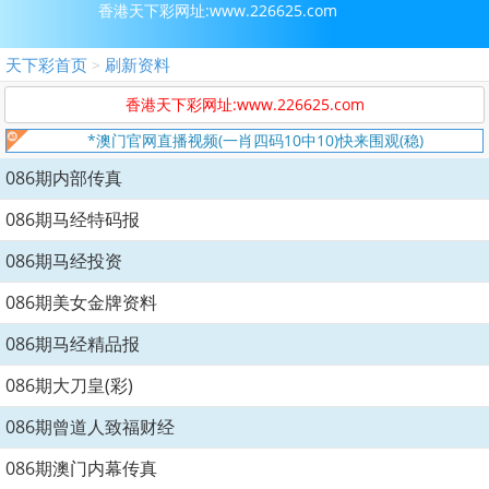
香港天下彩网址:www.226625.com
天下彩首页
刷新资料
>
香港天下彩网址:www.226625.com
*澳门官网直播视频(一肖四码10中10)快来围观(稳)
086期内部传真
086期马经特码报
086期马经投资
086期美女金牌资料
086期马经精品报
086期大刀皇(彩)
086期曾道人致福财经
086期澳门内幕传真