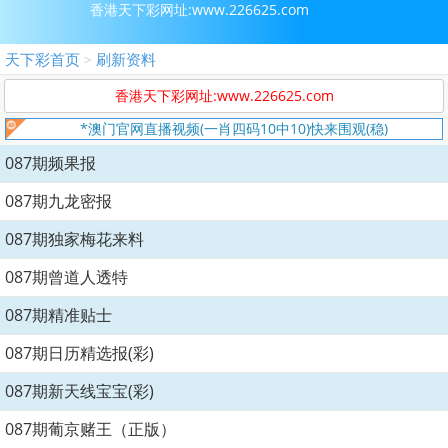
香港天下彩网址:www.226625.com
天下彩首页
刷新资料
>
香港天下彩网址:www.226625.com
*澳门官网直播视频(一肖四码10中10)快来围观(稳)
087期频果报
087期九龙密报
087期独家梅花来料
087期曾道人透特
087期精准贴士
087期日历精选报(彩)
087期新天线宝宝(彩)
087期葡京赌王（正版）