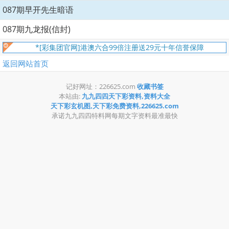
087期早开先生暗语
087期九龙报(信封)
*[彩集团官网]港澳六合99倍注册送29元十年信誉保障
返回网站首页
记好网址：226625.com
收藏书签
本站由:
九九四四天下彩资料,资料大全
天下彩玄机图,天下彩免费资料,226625.com
承诺九九四四特料网每期文字资料最准最快