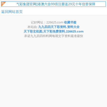
*[彩集团官网]港澳六合99倍注册送29元十年信誉保障
返回网站首页
记好网址：226625.com
收藏书签
本站由:
九九四四天下彩资料,资料大全
天下彩玄机图,天下彩免费资料,226625.com
承诺九九四四特料网每期文字资料最准最快