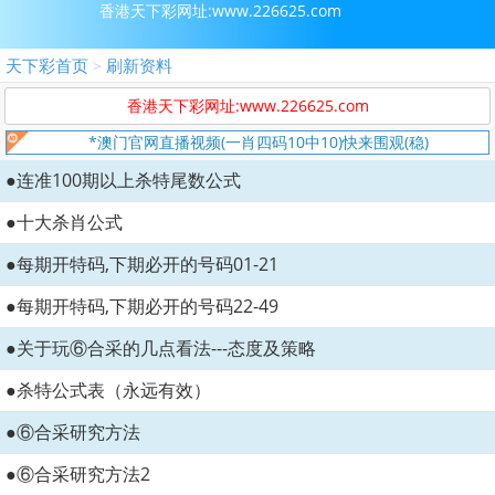
香港天下彩网址:www.226625.com
天下彩首页
刷新资料
>
香港天下彩网址:www.226625.com
*澳门官网直播视频(一肖四码10中10)快来围观(稳)
●连准100期以上杀特尾数公式
●十大杀肖公式
●每期开特码,下期必开的号码01-21
●每期开特码,下期必开的号码22-49
●关于玩⑥合采的几点看法---态度及策略
●杀特公式表（永远有效）
●⑥合采研究方法
●⑥合采研究方法2