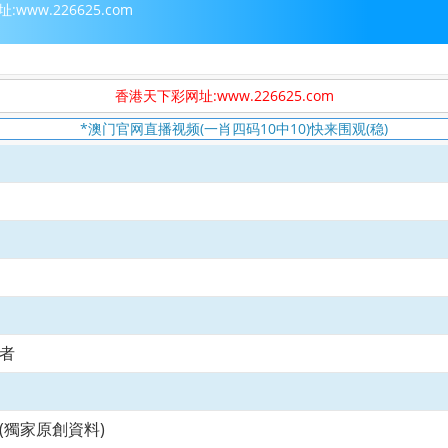
www.226625.com
香港天下彩网址:www.226625.com
*澳门官网直播视频(一肖四码10中10)快来围观(稳)
者
(獨家原創資料)