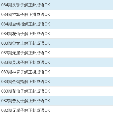
084期灵珠子解正卦成语OK
084期神算子解正掛成语OK
084期金钢指解正卦成语OK
084期花仙子解正卦成语OK
083期曾女士解正卦成语OK
083期无崖子解正卦成语OK
083期灵珠子解正卦成语OK
083期神算子解正掛成语OK
083期金钢指解正卦成语OK
083期花仙子解正卦成语OK
082期曾女士解正卦成语OK
082期无崖子解正卦成语OK