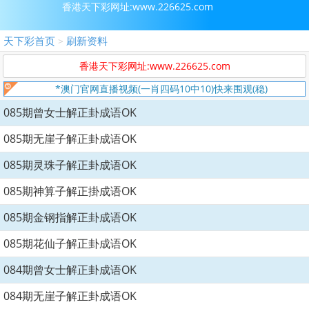
香港天下彩网址:www.226625.com
天下彩首页
刷新资料
>
香港天下彩网址:www.226625.com
*澳门官网直播视频(一肖四码10中10)快来围观(稳)
085期曾女士解正卦成语OK
085期无崖子解正卦成语OK
085期灵珠子解正卦成语OK
085期神算子解正掛成语OK
085期金钢指解正卦成语OK
085期花仙子解正卦成语OK
084期曾女士解正卦成语OK
084期无崖子解正卦成语OK