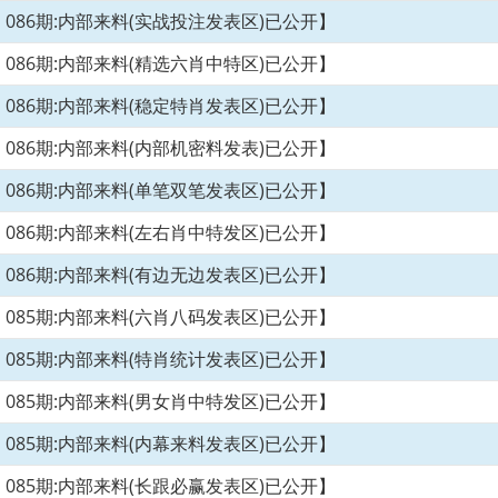
086期:内部来料(实战投注发表区)已公开】
086期:内部来料(精选六肖中特区)已公开】
086期:内部来料(稳定特肖发表区)已公开】
086期:内部来料(内部机密料发表)已公开】
086期:内部来料(单笔双笔发表区)已公开】
086期:内部来料(左右肖中特发区)已公开】
086期:内部来料(有边无边发表区)已公开】
085期:内部来料(六肖八码发表区)已公开】
085期:内部来料(特肖统计发表区)已公开】
085期:内部来料(男女肖中特发区)已公开】
085期:内部来料(内幕来料发表区)已公开】
085期:内部来料(长跟必赢发表区)已公开】