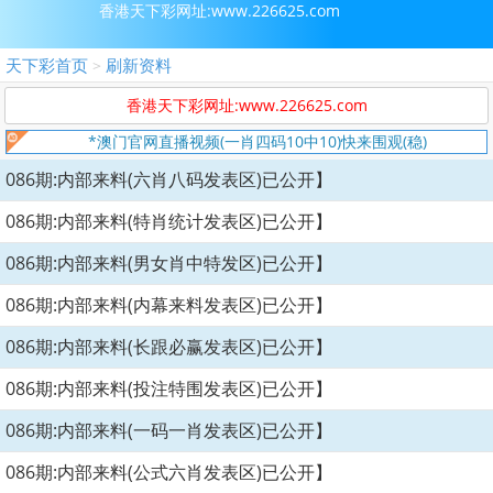
香港天下彩网址:www.226625.com
天下彩首页
刷新资料
>
香港天下彩网址:www.226625.com
*澳门官网直播视频(一肖四码10中10)快来围观(稳)
086期:内部来料(六肖八码发表区)已公开】
086期:内部来料(特肖统计发表区)已公开】
086期:内部来料(男女肖中特发区)已公开】
086期:内部来料(内幕来料发表区)已公开】
086期:内部来料(长跟必赢发表区)已公开】
086期:内部来料(投注特围发表区)已公开】
086期:内部来料(一码一肖发表区)已公开】
086期:内部来料(公式六肖发表区)已公开】