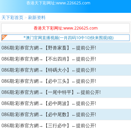
香港天下彩网址:www.226625.com
天下彩首页
刷新资料
>
香港天下彩网址:www.226625.com
*澳门官网直播视频(一肖四码10中10)快来围观(稳)
086期:彩券官方網→【野兽家畜】←提前公开!
086期:彩券官方網→【不出四肖】←提前公开!
086期:彩券官方網→【特碼大小】←提前公开!
086期:彩券官方網→【必中三头】←提前公开!
086期:彩券官方網→【一尾中特平】←提前公开!
086期:彩券官方網→【必中两波】←提前公开!
086期:彩券官方網→【必中尾数】←提前公开!
086期:彩券官方網→【三行必中】←提前公开!