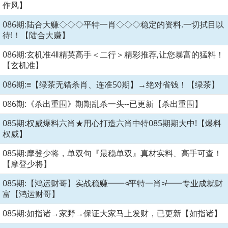
作风】
086期:陆合大赚◇◇◇平特一肖◇◇◇稳定的资料.一切拭目以
待!！【陆合大赚】
086期:玄机准4‖精英高手＜二行＞精彩推荐,让您暴富的猛料！
【玄机准】
086期:≡【绿茶无错杀肖、连准50期】→绝对省钱！【绿茶】
086期:《杀出重围》期期乱杀一头--已更新【杀出重围】
085期:权威爆料六肖★用心打造六肖中特085期期大中!【爆料
权威】
085期:摩登少将，单双句『最稳单双』真材实料、高手可查！
【摩登少将】
085期:【鸿运财哥】实战稳赚━━≮平特一肖≯━━专业成就财
富【鸿运财哥】
085期:如指诸→家野→保证大家马上发财，已更新【如指诸】