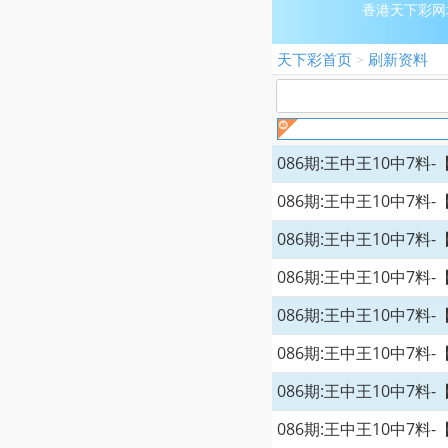
香港天下彩网址:
天下彩首页
刷新资料
>
086期:王中王10中7
086期:王中王10中7料
086期:王中王10中7
086期:王中王10中7料
086期:王中王10中7料
086期:王中王10中7料
086期:王中王10中7料
086期:王中王10中7料