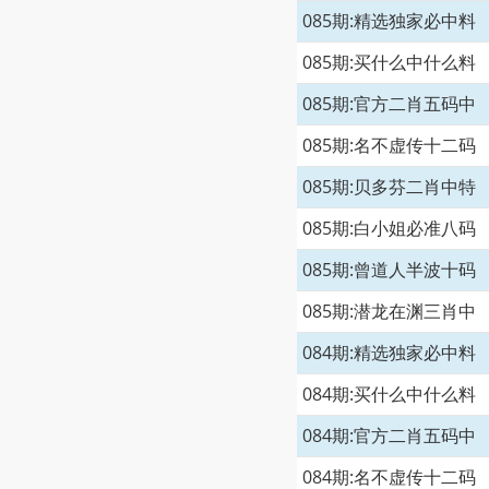
085期:精选独家必中料
085期:买什么中什么料
085期:官方二肖五码中
085期:名不虚传十二码
085期:贝多芬二肖中特
085期:白小姐必准八码
085期:曾道人半波十码
085期:潜龙在渊三肖中
084期:精选独家必中料
084期:买什么中什么料
084期:官方二肖五码中
084期:名不虚传十二码