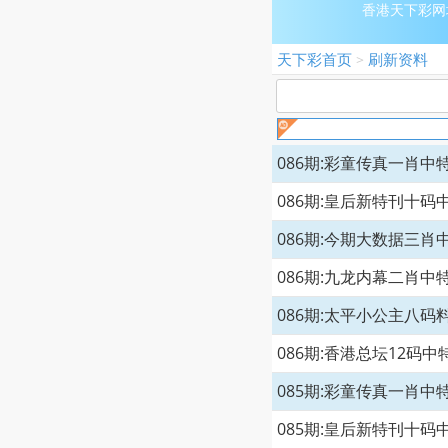
香港天下彩网址:
天下彩首页
刷新资料
>
086期:彩童传真一肖中
086期:皇后新特刊十码
086期:今期大数据三肖
086期:九龙内幕二肖中
086期:太平小公主八码
086期:香港总坛12码中
085期:彩童传真一肖中
085期:皇后新特刊十码