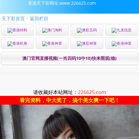
香港天下彩网址:www.226625.com
天下彩首页
返回栏目
>
香港特料
澳门淘料
澳彩五码
九龙信息
香港旺角
香港神算
澳彩神算
香港神算
澳门官网直播视频(一肖四码10中10)快来围观(稳)
请收藏好本站网址：
226625.com
看完资料，中大奖了，搞个美女爽一下吧！