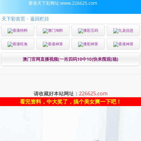
香港天下彩网址:www.226625.com
天下彩首页
返回栏目
>
香港特料
澳门淘料
澳彩五码
九龙信息
香港旺角
香港神算
澳彩神算
香港神算
澳门官网直播视频(一肖四码10中10)快来围观(稳)
请收藏好本站网址：
226625.com
看完资料，中大奖了，搞个美女爽一下吧！