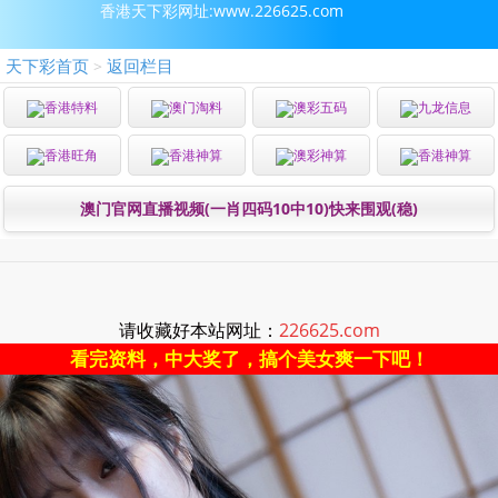
香港天下彩网址:www.226625.com
天下彩首页
返回栏目
>
香港特料
澳门淘料
澳彩五码
九龙信息
香港旺角
香港神算
澳彩神算
香港神算
澳门官网直播视频(一肖四码10中10)快来围观(稳)
请收藏好本站网址：
226625.com
看完资料，中大奖了，搞个美女爽一下吧！