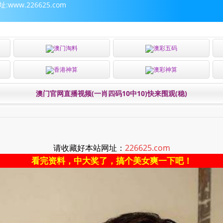
www.226625.com
澳门淘料
澳彩五码
香港神算
澳彩神算
澳门官网直播视频(一肖四码10中10)快来围观(稳)
请收藏好本站网址：
226625.com
看完资料，中大奖了，搞个美女爽一下吧！