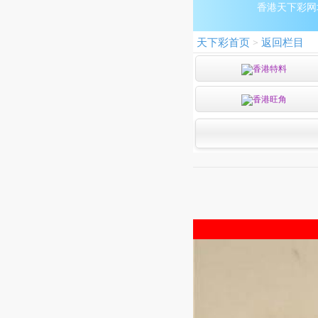
香港天下彩网址:
天下彩首页
返回栏目
>
香港特料
香港旺角