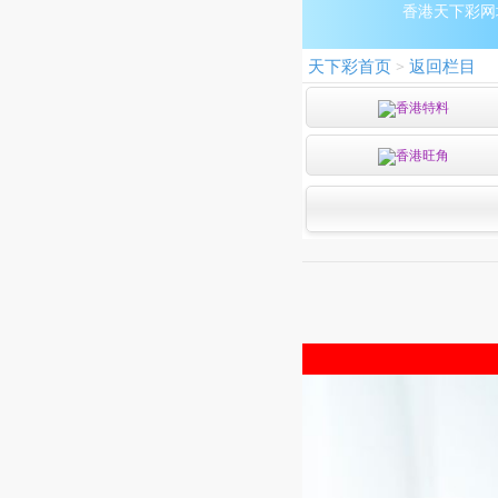
香港天下彩网址:
天下彩首页
返回栏目
>
香港特料
香港旺角