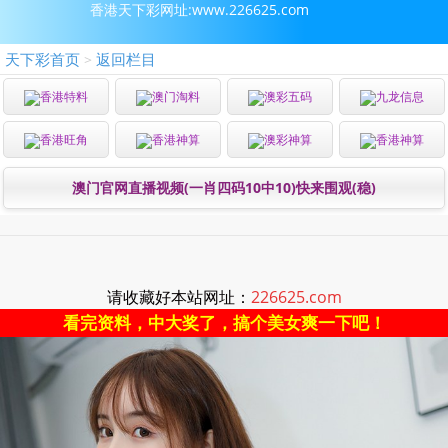
香港天下彩网址:www.226625.com
天下彩首页
返回栏目
>
香港特料
澳门淘料
澳彩五码
九龙信息
香港旺角
香港神算
澳彩神算
香港神算
澳门官网直播视频(一肖四码10中10)快来围观(稳)
请收藏好本站网址：
226625.com
看完资料，中大奖了，搞个美女爽一下吧！