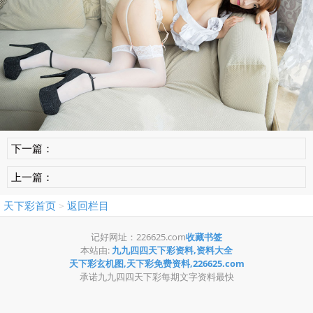
下一篇：
上一篇：
天下彩首页
返回栏目
>
记好网址：226625.com
收藏书签
本站由:
九九四四天下彩资料,资料大全
天下彩玄机图,天下彩免费资料,226625.com
承诺九九四四天下彩每期文字资料最快