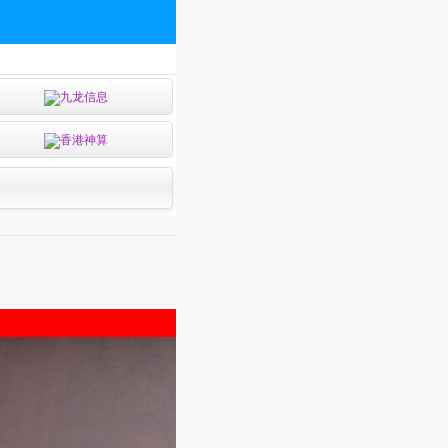
九龙信息
香港神算