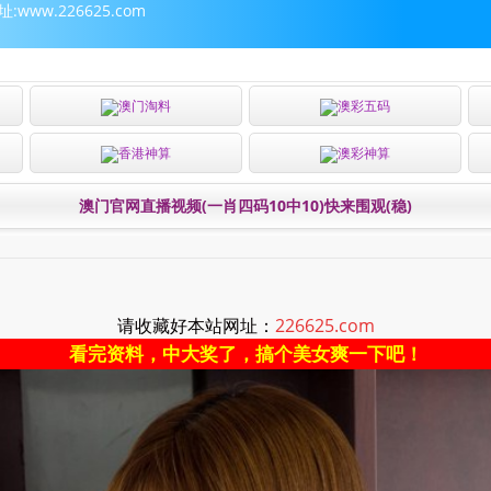
www.226625.com
澳门淘料
澳彩五码
香港神算
澳彩神算
澳门官网直播视频(一肖四码10中10)快来围观(稳)
请收藏好本站网址：
226625.com
看完资料，中大奖了，搞个美女爽一下吧！