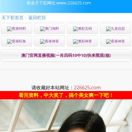
香港天下彩网址:www.226625.com
天下彩首页
返回栏目
>
香港特料
澳门淘料
澳彩五码
九龙信息
香港旺角
香港神算
澳彩神算
香港神算
澳门官网直播视频(一肖四码10中10)快来围观(稳)
请收藏好本站网址：
226625.com
看完资料，中大奖了，搞个美女爽一下吧！