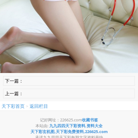
下一篇：
上一篇：
天下彩首页
返回栏目
>
记好网址：226625.com
收藏书签
本站由:
九九四四天下彩资料,资料大全
天下彩玄机图,天下彩免费资料,226625.com
承诺九九四四天下彩每期文字资料最快