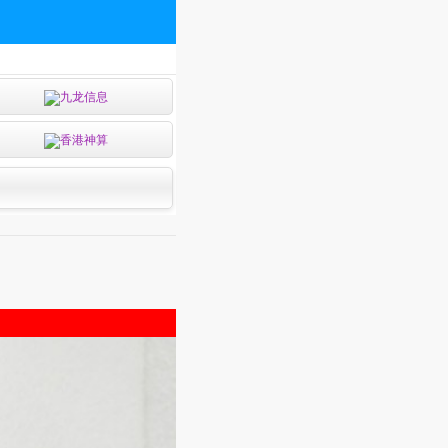
九龙信息
香港神算