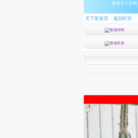
香港天下彩网址:
天下彩首页
返回栏目
>
香港特料
香港旺角