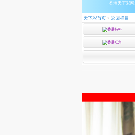
香港天下彩网址:
天下彩首页
返回栏目
>
香港特料
香港旺角