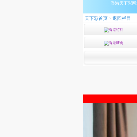
香港天下彩网址:
天下彩首页
返回栏目
>
香港特料
香港旺角