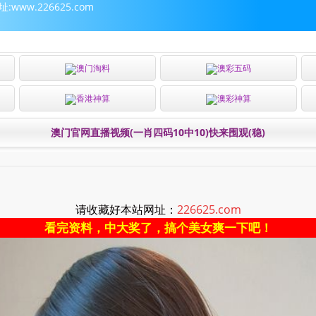
www.226625.com
澳门淘料
澳彩五码
香港神算
澳彩神算
澳门官网直播视频(一肖四码10中10)快来围观(稳)
请收藏好本站网址：
226625.com
看完资料，中大奖了，搞个美女爽一下吧！