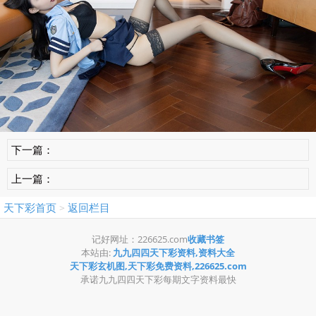
下一篇：
上一篇：
天下彩首页
返回栏目
>
记好网址：226625.com
收藏书签
本站由:
九九四四天下彩资料,资料大全
天下彩玄机图,天下彩免费资料,226625.com
承诺九九四四天下彩每期文字资料最快