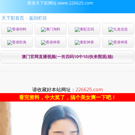
香港天下彩网址:www.226625.com
天下彩首页
返回栏目
>
香港特料
澳门淘料
澳彩五码
九龙信息
香港旺角
香港神算
澳彩神算
香港神算
澳门官网直播视频(一肖四码10中10)快来围观(稳)
请收藏好本站网址：
226625.com
看完资料，中大奖了，搞个美女爽一下吧！