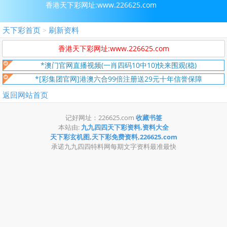
香港天下彩网址:www.226625.com
天下彩首页
刷新资料
>
香港天下彩网址:www.226625.com
*澳门官网直播视频(一肖四码10中10)快来围观(稳)
*[彩集团官网]港澳六合99倍注册送29元十年信誉保障
返回网站首页
记好网址：226625.com
收藏书签
本站由:
九九四四天下彩资料,资料大全
天下彩玄机图,天下彩免费资料,226625.com
承诺九九四四特料网每期文字资料最准最快